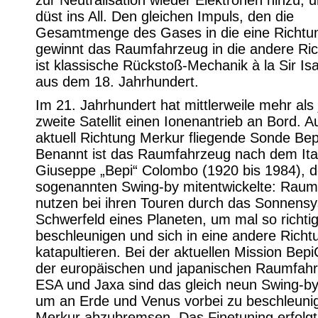
zur Neutralisation wieder Elektronen hinzu, u
düst ins All. Den gleichen Impuls, den die
Gesamtmenge des Gases in die eine Richtun
gewinnt das Raumfahrzeug in die andere Ri
ist klassische Rückstoß-Mechanik à la Sir I
aus dem 18. Jahrhundert.
Im 21. Jahrhundert hat mittlerweile mehr als 
zweite Satellit einen Ionenantrieb an Bord. A
aktuell Richtung Merkur fliegende Sonde Be
Benannt ist das Raumfahrzeug nach dem Ita
Giuseppe „Bepi“ Colombo (1920 bis 1984), d
sogenannten Swing-by mitentwickelte: Rau
nutzen bei ihren Touren durch das Sonnens
Schwerfeld eines Planeten, um mal so richti
beschleunigen und sich in eine andere Richt
katapultieren. Bei der aktuellen Mission Be
der europäischen und japanischen Raumfah
ESA und Jaxa sind das gleich neun Swing-b
um an Erde und Venus vorbei zu beschleuni
Merkur abzubremsen. Das Finetuning erfolgt