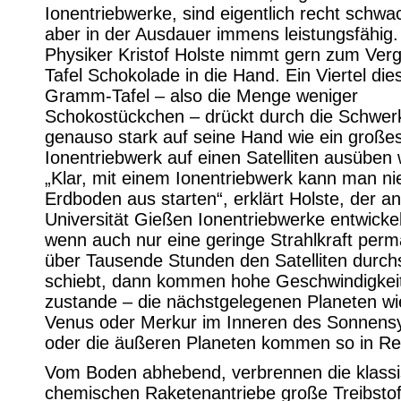
Ionentriebwerke, sind eigentlich recht schwa
aber in der Ausdauer immens leistungsfähig.
Physiker Kristof Holste nimmt gern zum Verg
Tafel Schokolade in die Hand. Ein Viertel die
Gramm-Tafel – also die Menge weniger
Schokostückchen – drückt durch die Schwerk
genauso stark auf seine Hand wie ein große
Ionentriebwerk auf einen Satelliten ausüben
„Klar, mit einem Ionentriebwerk kann man n
Erdboden aus starten“, erklärt Holste, der an
Universität Gießen Ionentriebwerke entwicke
wenn auch nur eine geringe Strahlkraft per
über Tausende Stunden den Satelliten durchs
schiebt, dann kommen hohe Geschwindigkei
zustande – die nächstgelegenen Planeten w
Venus oder Merkur im Inneren des Sonnens
oder die äußeren Planeten kommen so in Re
Vom Boden abhebend, verbrennen die klass
chemischen Raketenantriebe große Treibsto