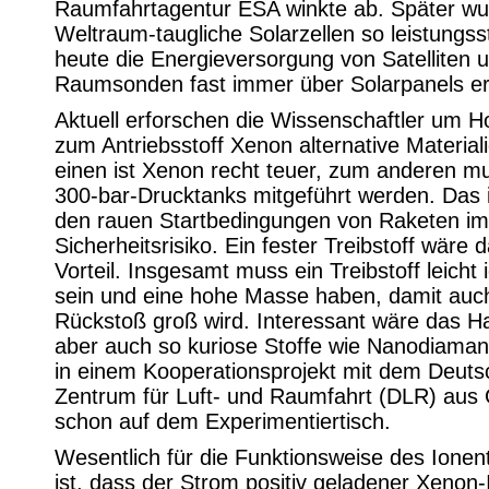
Raumfahrtagentur ESA winkte ab. Später w
Weltraum-taugliche Solarzellen so leistungss
heute die Energieversorgung von Satelliten 
Raumsonden fast immer über Solarpanels erf
Aktuell erforschen die Wissenschaftler um H
zum Antriebsstoff Xenon alternative Materia
einen ist Xenon recht teuer, zum anderen mu
300-bar-Drucktanks mitgeführt werden. Das i
den rauen Startbedingungen von Raketen im
Sicherheitsrisiko. Ein fester Treibstoff wäre 
Vorteil. Insgesamt muss ein Treibstoff leicht 
sein und eine hohe Masse haben, damit auc
Rückstoß groß wird. Interessant wäre das H
aber auch so kuriose Stoffe wie Nanodiaman
in einem Kooperationsprojekt mit dem Deut
Zentrum für Luft- und Raumfahrt (DLR) aus 
schon auf dem Experimentiertisch.
Wesentlich für die Funktionsweise des Ionen
ist, dass der Strom positiv geladener Xenon