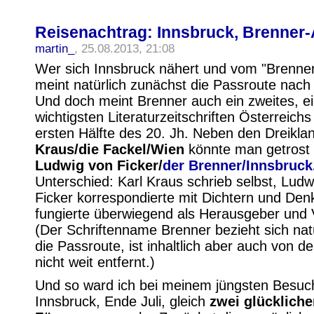
Reisenachtrag: Innsbruck, Brenner-
martin_
, 25.08.2013, 21:08
Wer sich Innsbruck nähert und vom "Brenner"
meint natürlich zunächst die Passroute nach I
Und doch meint Brenner auch ein zweites, e
wichtigsten Literaturzeitschriften Österreichs
ersten Hälfte des 20. Jh. Neben den Dreikl
Kraus/die Fackel/Wien
könnte man getrost
Ludwig von Ficker/
der Brenner
/Innsbruck
Unterschied: Karl Kraus schrieb selbst, Ludw
Ficker korrespondierte mit Dichtern und Den
fungierte überwiegend als Herausgeber und 
(Der Schriftenname Brenner bezieht sich natü
die Passroute, ist inhaltlich aber auch von d
nicht weit entfernt.)
Und so ward ich bei meinem jüngsten Besuch
Innsbruck, Ende Juli, gleich
zwei glückliche