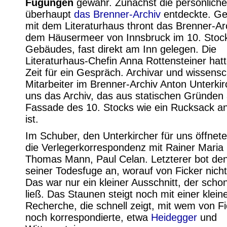
Fügungen
gewahr. Zunächst die persönliche
überhaupt
das Brenner-Archiv
entdeckte. G
mit dem Literaturhaus thront das Brenner-Ar
dem Häusermeer von Innsbruck im 10. Stock
Gebäudes, fast direkt am Inn gelegen. Die
Literaturhaus-Chefin Anna Rottensteiner hat
Zeit für ein Gespräch. Archivar und wissensc
Mitarbeiter im Brenner-Archiv Anton Unterkir
uns das Archiv, das aus statischen Gründen 
Fassade des 10. Stocks wie ein Rucksack a
ist.
Im Schuber, den Unterkircher für uns öffnete
die Verlegerkorrespondenz mit Rainer Maria 
Thomas Mann, Paul Celan. Letzterer bot de
seiner Todesfuge an, worauf von Ficker nicht
Das war nur ein kleiner Ausschnitt, der scho
ließ. Das Staunen steigt noch mit einer klei
Recherche, die schnell zeigt, mit wem von Fi
noch korrespondierte, etwa
Heidegger
und