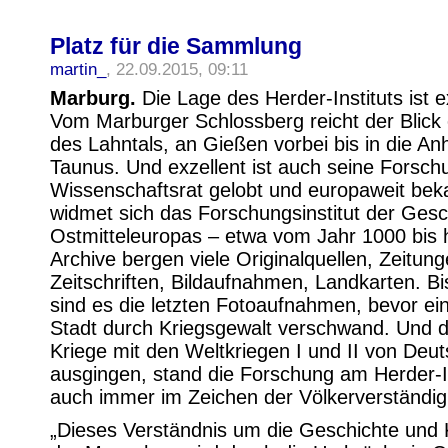
Platz für die Sammlung
martin_
, 22.09.2015, 09:11
Marburg.
Die Lage des Herder-Instituts ist e
Vom Marburger Schlossberg reicht der Blick 
des Lahntals, an Gießen vorbei bis in die A
Taunus. Und exzellent ist auch seine Forsc
Wissenschaftsrat gelobt und europaweit bek
widmet sich das Forschungsinstitut der Gesc
Ostmitteleuropas – etwa vom Jahr 1000 bis 
Archive bergen viele Originalquellen, Zeitung
Zeitschriften, Bildaufnahmen, Landkarten. Bi
sind es die letzten Fotoaufnahmen, bevor ei
Stadt durch Kriegsgewalt verschwand. Und d
Kriege mit den Weltkriegen I und II von Deu
ausgingen, stand die Forschung am Herder-In
auch immer im Zeichen der Völkerverständi
„Dieses Verständnis um die Geschichte und 