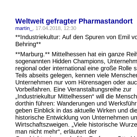
Weltweit gefragter Pharmastandort
martin_
, 17.04.2018, 12:30
**Industriekultur: Auf den Spuren von Emil v
Behring**
**Marburg.** Mittelhessen hat ein ganze Rei
sogenannten Hidden Champions, Unternehm
regional oder international eine große Rolle s
Teils abseits gelegen, kennen viele Mensche
Unternehmen nur vom Hörensagen oder auc
Vorbeifahren. Eine Veranstaltungsreihe zur
„Industriekultur Mittelhessen“ will die Mens
dorthin führen: Wanderungen und Werksfüh
geben Einblick in das aktuelle Wirken und di
historische Entwicklung von Unternehmen u
Wirtschaftszweigen. „Viele historische Wurze
man nicht mehr“, erläutert der