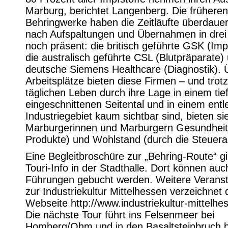
Marburg, berichtet Langenberg. Die früheren
Behringwerke haben die Zeitläufte überdauer
nach Aufspaltungen und Übernahmen in drei
noch präsent: die britisch geführte GSK (Impf
die australisch geführte CSL (Blutpräparate)
deutsche Siemens Healthcare (Diagnostik). 
Arbeitsplätze bieten diese Firmen – und trot
täglichen Leben durch ihre Lage in einem tie
eingeschnittenen Seitental und in einem ent
Industriegebiet kaum sichtbar sind, bieten si
Marburgerinnen und Marburgern Gesundheit 
Produkte) und Wohlstand (durch die Steuer
Eine Begleitbroschüre zur „Behring-Route“ gi
Touri-Info in der Stadthalle. Dort können auc
Führungen gebucht werden. Weitere Veranst
zur Industriekultur Mittelhessen verzeichnet 
Webseite http://www.industriekultur-mittelhe
Die nächste Tour führt ins Felsenmeer bei
Homberg/Ohm und in den Basaltsteinbruch b