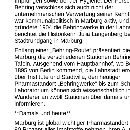
Impfungen sowie bei der Hygiene. Der Forsc
Behring verschloss sich auch nicht der
unternehmerischen Verwertung seiner Kennt
war kommunalpolitisch in Marburg aktiv, und
gründete 1904 die Behringwerke in der Lahns
berichtet die Historikerin Julia Langenberg b
Stadtrundgang in Marburg.
Entlang einer „Behring-Route“ präsentiert die
Marburg die verschiedenen Stationen Behring
Tafeln. Ausgehend vom Hauptbahnhof, wo B
1895 von Berlin kommend, die Lahnstadt err
über Institute und Stadtvilla, den heutigen
Pharmastandort „Behringwerke“ bis zum Sch
Laboratorium können sich wissenschaftlich in
Wanderer an zwölf Stationen über damals u
informieren.
**Damals und heute**
Marburg ist global wichtiger Pharmastandort
80 Prozent aller Impfstoffe nehmen ihren A