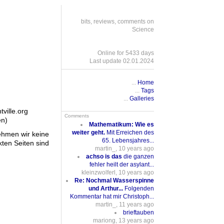
bits, reviews, comments on
Science
Online for 5433 days
Last update 02.01.2024
...
Home
...
Tags
...
Galleries
tville.org
Comments
en)
Mathematikum: Wie es
weiter geht.
Mit Erreichen des
nehmen wir keine
65. Lebensjahres...
nkten Seiten sind
martin_, 10 years ago
achso is das
die ganzen
fehler heilt der asylant...
kleinzwolferl, 10 years ago
Re: Nochmal Wasserspinne
und Arthur...
Folgenden
Kommentar hat mir Christoph...
martin_, 11 years ago
brieftauben
mariong, 13 years ago