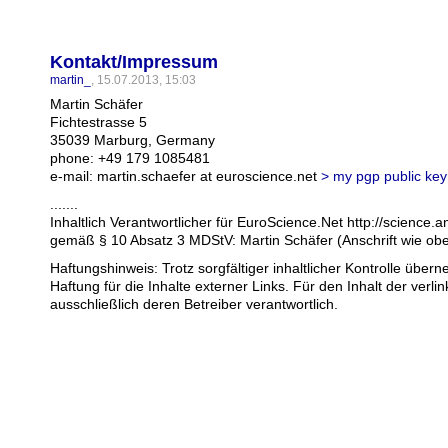
Kontakt/Impressum
martin_
, 15.07.2013, 15:03
Martin Schäfer
Fichtestrasse 5
35039 Marburg, Germany
phone: +49 179 1085481
e-mail: martin.schaefer at euroscience.net
> my pgp public key
.......
Inhaltlich Verantwortlicher für EuroScience.Net http://science.an
gemäß § 10 Absatz 3 MDStV: Martin Schäfer (Anschrift wie ob
Haftungshinweis: Trotz sorgfältiger inhaltlicher Kontrolle über
Haftung für die Inhalte externer Links. Für den Inhalt der verli
ausschließlich deren Betreiber verantwortlich.