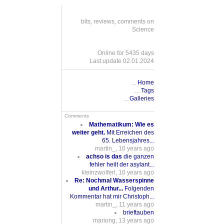
bits, reviews, comments on
Science
Online for 5435 days
Last update 02.01.2024
...
Home
...
Tags
...
Galleries
Comments
Mathematikum: Wie es
weiter geht.
Mit Erreichen des
65. Lebensjahres...
martin_, 10 years ago
achso is das
die ganzen
fehler heilt der asylant...
kleinzwolferl, 10 years ago
Re: Nochmal Wasserspinne
und Arthur...
Folgenden
Kommentar hat mir Christoph...
martin_, 11 years ago
brieftauben
mariong, 13 years ago