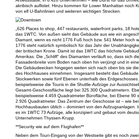
Arbeitsstätte, in 8.428 Unternehmen – wie Durst für das Umf
akribisch auflistet. Hinzu kommen für Lower Manhattan noch 
von elf U-Bahnlinien und weiteren wichtigen Strecken.
„626 Places to shop, 447 restaurants, waterfront parks, 18 ho
das 1WTC. Von außen sieht das Gebäude aus wie ein angeschl
Diamant, wenn es nicht 1776 Fuß hoch bzw. 541 Meter hoch w
1776 steht natürlich symbolisch für das Jahr der Unabhängigk
der britischen Krone. Damit ist das 1WTC das höchste Gebäud
Amerikas. Die „Schliff“ des Diamanten verläuft so, dass sich di
Fassadenbreite vom Boden nach oben hin verjüngt und in eine 
Die Gebäudeecken hingegen weiten sich nach oben bis sie die
des Hochhauses einnehmen. Insgesamt besteht das Gebäude
Stockwerken sowie fünf Ebenen unterhalb des Erdgeschosses.
beispielsweise die Touris in die Shuttle-Aufzüge zur Aussichts
Gesamt-Geschossfläche liegt bei 325.300 Quadratmetern. Ebe
beispielsweise 4.459 Quadratmeter Bürofläche, bei Ebene 90 
2.926 Quadratmeter. Das Zentrum der Geschosse ist – wie bei
Hochhausbauten üblich – dominiert von den Aufzugsanlagen. I
es im 1WTC 73 Aufzüge, alle konzipiert und gebaut vom deut
Unternehmen Thyssen-Krupp.
**Security wie auf dem Flughafen**
Neben dem Touri-Eingang von der Westseite gibt es noch zwei 