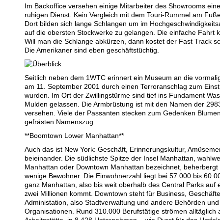
Im Backoffice versehen einige Mitarbeiter des Showrooms einen
ruhigen Dienst. Kein Vergleich mit dem Touri-Rummel am Fuß
Dort bilden sich lange Schlangen um im Hochgeschwindigkeitsa
auf die obersten Stockwerke zu gelangen. Die einfache Fahrt ko
Will man die Schlange abkürzen, dann kostet der Fast Track sc
Die Amerikaner sind eben geschäftstüchtig.
Seitlich neben dem 1WTC erinnert ein Museum an die vormali
am 11. September 2001 durch einen Terroranschlag zum Einst
wurden. Im Ort der Zwillingstürme sind tief ins Fundament Wa
Mulden gelassen. Die Armbrüstung ist mit den Namen der 298
versehen. Viele der Passanten stecken zum Gedenken Blumen
gefrästen Namenszug.
**Boomtown Lower Manhattan**
Auch das ist New York: Geschäft, Erinnerungskultur, Amüsement
beieinander. Die südlichste Spitze der Insel Manhattan, wahlw
Manhattan oder Downtown Manhattan bezeichnet, beherbergt 
wenige Bewohner. Die Einwohnerzahl liegt bei 57.000 bis 60.
ganz Manhattan, also bis weit oberhalb des Central Parks auf 
zwei Millionen kommt. Downtown steht für Business, Geschäfte
Administation, also Stadtverwaltung und andere Behörden und
Organisationen. Rund 310.000 Berufstätige strömen alltäglich 