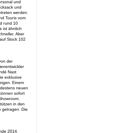
ersonal und
ucksack und
etreten werden.
nd Touris vom
nd rund 10
 ist ähnlich
hneller. Aber
auf Stock 102
von der
enentwickler
ondé Nast
ie exklusive
teigen. Einem
indestens neuen
können sofort
 Showroom.
tützen in den
e getragen. Die
Ende 2014.