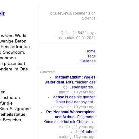
lt
bits, reviews, comments on
Science
Online for 5432 days
des One World
Last update 02.01.2024
f wenige Beton
 Fensterfronten.
...
Home
und Showroom.
...
Tags
ernehmen
...
Galleries
m präsentiert
sondere im One
Comments
Mathematikum: Wie es
weiter geht.
Mit Erreichen des
65. Lebensjahres...
den
martin_, 10 years ago
achso is das
die ganzen
lustrieren.
fehler heilt der asylant...
für die
kleinzwolferl, 10 years ago
Sofa-Sitzgruppe
Re: Nochmal Wasserspinne
reiheitsstatue,
und Arthur...
Folgenden
ls Besucher,
Kommentar hat mir Christoph...
martin_, 11 years ago
brieftauben
mariong, 13 years ago