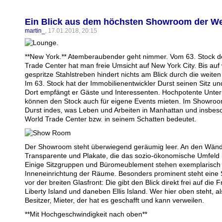
Ein Blick aus dem höchsten Showroom der We
martin_
, 17.01.2018, 20:15
**New York.** Atemberaubender geht nimmer. Vom 63. Stock 
Trade Center hat man freie Umsicht auf New York City. Bis au
gespritze Stahlstreben hindert nichts am Blick durch die weiten
Im 63. Stock hat der Immobilienentwickler Durst seinen Sitz 
Dort empfängt er Gäste und Interessenten. Hochpotente Unt
können den Stock auch für eigene Events mieten. Im Showroo
Durst indes, was Leben und Arbeiten in Manhattan und insbe
World Trade Center bzw. in seinem Schatten bedeutet.
Der Showroom steht überwiegend geräumig leer. An den Wän
Transparente und Plakate, die das sozio-ökonomische Umfeld il
Einige Sitzgruppen und Büromeublement stehen exemplarisch 
Inneneinrichtung der Räume. Besonders prominent steht eine 
vor der breiten Glasfront: Die gibt den Blick direkt frei auf die F
Liberty Island und daneben Ellis Island. Wer hier oben steht, a
Besitzer, Mieter, der hat es geschafft und kann verweilen.
**Mit Hochgeschwindigkeit nach oben**