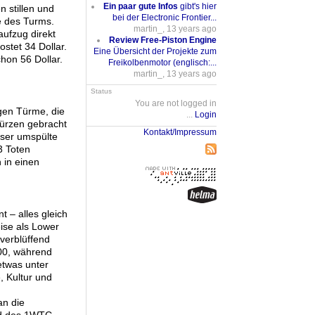
Ein paar gute Infos
gibt's hier
 stillen und
bei der Electronic Frontier...
e des Turms.
martin_, 13 years ago
ufzug direkt
Review Free-Piston Engine
stet 34 Dollar.
Eine Übersicht der Projekte zum
hon 56 Dollar.
Freikolbenmotor (englisch:...
martin_, 13 years ago
Status
You are not logged in
gen Türme, die
...
Login
ürzen gebracht
Kontakt/Impressum
sser umspülte
3 Toten
 in einen
 – alles gleich
eise als Lower
verblüffend
000, während
etwas unter
, Kultur und
an die