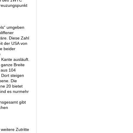
eld des 1WTC
Kreuzungspunkt
tels“ umgeben
iffener
äre. Diese Zahl
eit der USA von
e beider
e
Kante ausläuft.
 ganze Breite
 aus 104
 Dort steigen
ebene. Die
ne 20 bietet
sind es nurmehr
nsgesamt gibt
schen
weitere Zutritte