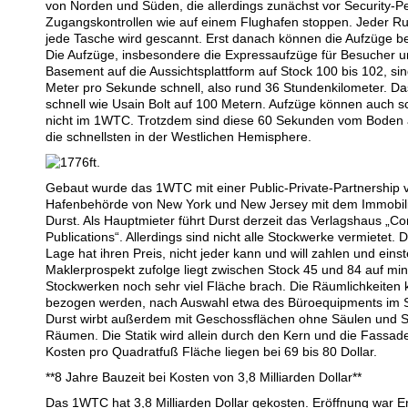
von Norden und Süden, die allerdings zunächst vor Security-P
Zugangskontrollen wie auf einem Flughafen stoppen. Jeder R
jede Tasche wird gescannt. Erst danach können die Aufzüge b
Die Aufzüge, insbesondere die Expressaufzüge für Besucher u
Basement auf die Aussichtsplattform auf Stock 100 bis 102, si
Meter pro Sekunde schnell, also rund 36 Stundenkilometer. Das
schnell wie Usain Bolt auf 100 Metern. Aufzüge können auch sc
nicht im 1WTC. Trotzdem sind diese 60 Sekunden vom Boden 
die schnellsten in der Westlichen Hemisphere.
Gebaut wurde das 1WTC mit einer Public-Private-Partnership 
Hafenbehörde von New York und New Jersey mit dem Immobili
Durst. Als Hauptmieter führt Durst derzeit das Verlagshaus „C
Publications“. Allerdings sind nicht alle Stockwerke vermietet. D
Lage hat ihren Preis, nicht jeder kann und will zahlen und eins
Maklerprospekt zufolge liegt zwischen Stock 45 und 84 auf m
Stockwerken noch sehr viel Fläche brach. Die Räumlichkeiten 
bezogen werden, nach Auswahl etwa des Büroequipments im
Durst wirbt außerdem mit Geschossflächen ohne Säulen und S
Räumen. Die Statik wird allein durch den Kern und die Fassad
Kosten pro Quadratfuß Fläche liegen bei 69 bis 80 Dollar.
**8 Jahre Bauzeit bei Kosten von 3,8 Milliarden Dollar**
Das 1WTC hat 3,8 Milliarden Dollar gekosten. Eröffnung war 