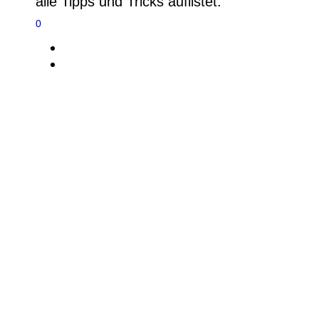
alle Tipps und Tricks auflistet.
0