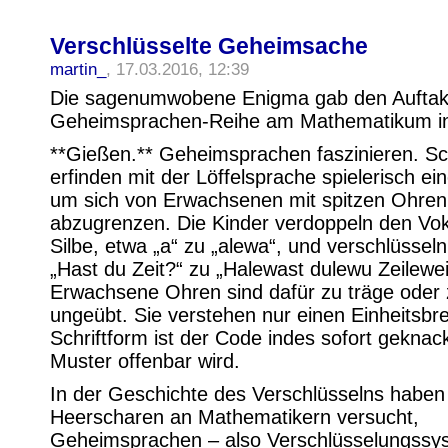
Verschlüsselte Geheimsache
martin_
, 17.03.2016, 12:39
Die sagenumwobene Enigma gab den Auftakt
Geheimsprachen-Reihe am Mathematikum i
**Gießen.** Geheimsprachen faszinieren. S
erfinden mit der Löffelsprache spielerisch e
um sich von Erwachsenen mit spitzen Ohren
abzugrenzen. Die Kinder verdoppeln den Vok
Silbe, etwa „a“ zu „alewa“, und verschlüssel
„Hast du Zeit?“ zu „Halewast dulewu Zeilewei
Erwachsene Ohren sind dafür zu träge oder
ungeübt. Sie verstehen nur einen Einheitsbrei
Schriftform ist der Code indes sofort geknac
Muster offenbar wird.
In der Geschichte des Verschlüsselns habe
Heerscharen an Mathematikern versucht,
Geheimsprachen – also Verschlüsselungssy