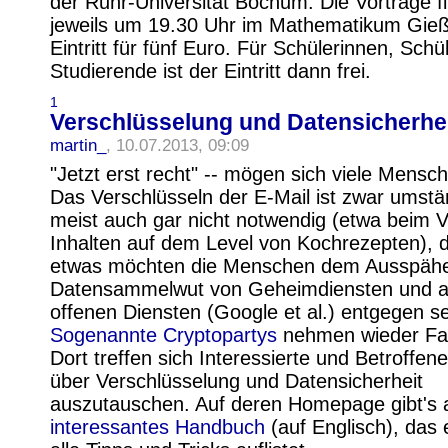
der Ruhr-Universität Bochum. Die Vorträge f
jeweils um 19.30 Uhr im Mathematikum Gieße
Eintritt für fünf Euro. Für Schülerinnen, Schü
Studierende ist der Eintritt dann frei.
1
Verschlüsselung und Datensicherhe
martin_
, 10.07.2013, 09:09
"Jetzt erst recht" -- mögen sich viele Mensc
Das Verschlüsseln der E-Mail ist zwar umstä
meist auch gar nicht notwendig (etwa beim 
Inhalten auf dem Level von Kochrezepten), 
etwas möchten die Menschen dem Ausspähe
Datensammelwut von Geheimdiensten und 
offenen Diensten (Google et al.) entgegen s
Sogenannte Cryptopartys
nehmen wieder Fah
Dort treffen sich Interessierte und Betroffen
über Verschlüsselung und Datensicherheit
auszutauschen. Auf deren Homepage gibt's 
interessantes Handbuch
(auf Englisch), das e