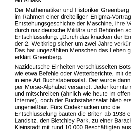
ein Anlass.
Der Mathematiker und Historiker Greenberg 
im Rahmen einer dreiteiligen Enigma-Vortrag
Entstehungsgeschichte der Maschine, ihre 
durch nazideutsche Militärs und Behörden so
Entschlüsselung. „Durch das knacken der En
der 2. Weltkrieg sicher um zwei Jahre verkü
Das hat ungezählten Menschen das Leben ge
erklärt Greenberg.
Nazideutsche Einheiten verschlüsselten Bots
wie etwa Befehle oder Wetterberichte, mit d
in eine Art Buchstabensalat. Der wurde dan
per Morse-Alphabet versandt. Jeder konnte 
und mitschreiben (ähnlich wie heute im offe
Internet), doch der Buchstabensalat blieb er
ungenießbar. Fürs Codeknacken und die
Entschlüsselung bauten die Briten ab 1938 e
Landsitz, den Bletchley Park, zu einer Barac
Kleinstadt mit rund 10.000 Beschäftigten aus