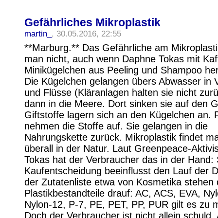
Gefährliches Mikroplastik
martin_
, 30.05.2016, 22:55
**Marburg.** Das Gefährliche am Mikroplasti
man nicht, auch wenn Daphne Tokas mit Kaffe
Minikügelchen aus Peeling und Shampoo hera
Die Kügelchen gelangen übers Abwasser in V
und Flüsse (Kläranlagen halten sie nicht zur
dann in die Meere. Dort sinken sie auf den 
Giftstoffe lagern sich an den Kügelchen an. 
nehmen die Stoffe auf. Sie gelangen in die
Nahrungskette zurück. Mikroplastik findet 
überall in der Natur. Laut Greenpeace-Aktivi
Tokas hat der Verbraucher das in der Hand:
Kaufentscheidung beeinflusst den Lauf der D
der Zutatenliste etwa von Kosmetika stehen 
Plastikbestandteile drauf: AC, ACS, EVA, Nyl
Nylon-12, P-7, PE, PET, PP, PUR gilt es zu 
Doch der Verbraucher ist nicht allein schuld.