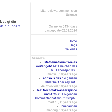
bits, reviews, comments on
Science
k zeigt die
lt in hundert
Online for 5434 days
Last update 02.01.2024
...
Home
...
Tags
...
Galleries
Comments
Mathematikum: Wie es
weiter geht.
Mit Erreichen des
65. Lebensjahres...
martin_, 10 years ago
achso is das
die ganzen
fehler heilt der asylant...
kleinzwolferl, 10 years ago
Re: Nochmal Wasserspinne
und Arthur...
Folgenden
Kommentar hat mir Christoph...
martin_, 11 years ago
brieftauben
mariong, 13 years ago