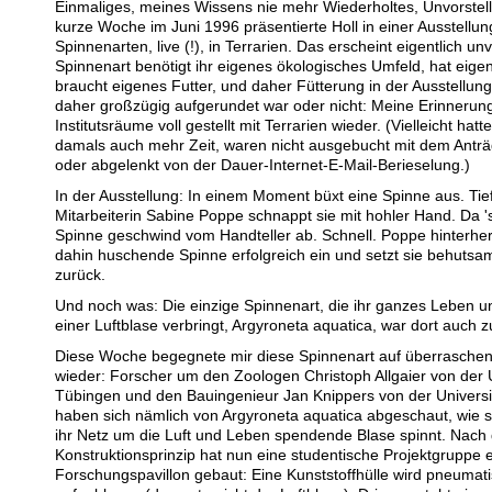
Einmaliges, meines Wissens nie mehr Wiederholtes, Unvorstell
kurze Woche im Juni 1996 präsentierte Holl in einer Ausstellu
Spinnenarten, live (!), in Terrarien. Das erscheint eigentlich un
Spinnenart benötigt ihr eigenes ökologisches Umfeld, hat eig
braucht eigenes Futter, und daher Fütterung in der Ausstellun
daher großzügig aufgerundet war oder nicht: Meine Erinnerung
Institutsräume voll gestellt mit Terrarien wieder. (Vielleicht hat
damals auch mehr Zeit, waren nicht ausgebucht mit dem Antr
oder abgelenkt von der Dauer-Internet-E-Mail-Berieselung.)
In der Ausstellung: In einem Moment büxt eine Spinne aus. Tie
Mitarbeiterin Sabine Poppe schnappt sie mit hohler Hand. Da 'se
Spinne geschwind vom Handteller ab. Schnell. Poppe hinterher.
dahin huschende Spinne erfolgreich ein und setzt sie behutsam
zurück.
Und noch was: Die einzige Spinnenart, die ihr ganzes Leben u
einer Luftblase verbringt, Argyroneta aquatica, war dort auch 
Diese Woche begegnete mir diese Spinnenart auf überrasche
wieder: Forscher um den Zoologen Christoph Allgaier von der U
Tübingen und den Bauingenieur Jan Knippers von der Universit
haben sich nämlich von Argyroneta aquatica abgeschaut, wie s
ihr Netz um die Luft und Leben spendende Blase spinnt. Nach
Konstruktionsprinzip hat nun eine studentische Projektgruppe 
Forschungspavillon gebaut: Eine Kunststoffhülle wird pneumat