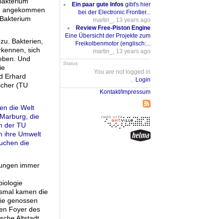
Bakterium
Ein paar gute Infos
gibt's hier
tig angekommen
bei der Electronic Frontier...
s Bakterium
martin_, 13 years ago
Review Free-Piston Engine
Eine Übersicht der Projekte zum
zu. Bakterien,
Freikolbenmotor (englisch:...
rkennen, sich
martin_, 13 years ago
leben. Und
Status
ie
You are not logged in
d Erhard
...
Login
scher (TU
Kontakt/Impressum
en die Welt
Marburg, die
an der TU
n ihre Umwelt
suchen die
ltungen immer
iologie
iesmal kamen die
Sie genossen
ten Foyer des
sche Altstadt.