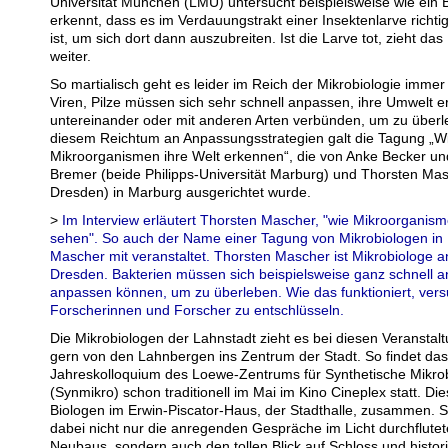
Universität München (LMU) untersucht beispielsweise wie ein 
erkennt, dass es im Verdauungstrakt einer Insektenlarve rich
ist, um sich dort dann auszubreiten. Ist die Larve tot, zieht da
weiter.
So martialisch geht es leider im Reich der Mikrobiologie immer 
Viren, Pilze müssen sich sehr schnell anpassen, ihre Umwelt e
untereinander oder mit anderen Arten verbünden, um zu über
diesem Reichtum an Anpassungsstrategien galt die Tagung „W
Mikroorganismen ihre Welt erkennen“, die von Anke Becker un
Bremer (beide Philipps-Universität Marburg) und Thorsten Ma
Dresden) in Marburg ausgerichtet wurde.
>
Im Interview erläutert Thorsten Mascher, "wie Mikroorganism
sehen". So auch der Name einer Tagung von Mikrobiologen in 
Mascher mit veranstaltet. Thorsten Mascher ist Mikrobiologe 
Dresden. Bakterien müssen sich beispielsweise ganz schnell a
anpassen können, um zu überleben. Wie das funktioniert, ver
Forscherinnen und Forscher zu entschlüsseln.
Die Mikrobiologen der Lahnstadt zieht es bei diesen Veransta
gern von den Lahnbergen ins Zentrum der Stadt. So findet das
Jahreskolloquium des Loewe-Zentrums für Synthetische Mikrob
(Synmikro) schon traditionell im Mai im Kino Cineplex statt. D
Biologen im Erwin-Piscator-Haus, der Stadthalle, zusammen. 
dabei nicht nur die anregenden Gespräche im Licht durchflute
Neubaus, sondern auch den tollen Blick auf Schloss und histori