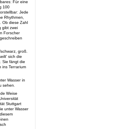
bares: Für eine
ng 100
vorstellbar: Jede
ene Rhythmen,
g. Ob diese Zahl
 gibt zwei
ten Forscher
ägeschreiben
fschwarz, groß.
ilt' sich die
 Sie fängt die
 ins Terrarium
nter Wasser in
zu sehen.
nde Weise
niversität
ät Stuttgart
ie unter Wasser
 diesem
einen
isch