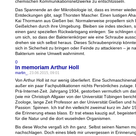
chemischen Kommunikationsnetzwerke zu entschlüsseln.
Das Spannende an der Mikrobiologie ist, dass es immer wiede
Entdeckungen gibt, sagt Thorsten Mascher. Einen lustigen Aha-
Kai Thormann aus Gießen bei. Normalerweise propellern sich 
Geißelchen durch ihre Umgebung. Bleiben sie indes stecken, 
einen ganz speziellen Rückwärtsgang einlegen: Sie schlingen d
um sich, so dass der Bakterienkörper wie eine Schraube auss
drehen sie sich selbst heraus. Dieses Schraubenprinzip könnt
sich in Sicherheit zu bringen oder Feinde zu attackieren – je 
Bakterium seine Umwelt wahrnimmt.
0
In memoriam Arthur Holl
martin_
, 23.06.2015, 09:01
Von Arthur Holl ist nur wenig überliefert. Eine Suchmaschinena
außer ein paar Fachpublikationen nichts Persönliches zutage. E
Prä-Internet-Zeit. Jahrgang 1934, gestorben vermutlich um da
(wie mir Christoph Allgaier von der Universität Tübingen bericht
Zoologe, lange Zeit Professor an der Universität Gießen und h
Passion: Spinnen. Ich traf ihn vielleicht zweimal kurz im Jahr 1
die Erinnerung etwas blass. Er trat etwas kauzig auf, begeister
für die Natur und die dort wuselnden Organismen.
Bis diese Woche vergaß ich ihn ganz. Selbst seinen Namen mu
nachschlagen. Doch eines blieb mir unvergessen in Erinnerun