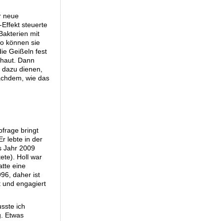
r neue
Effekt steuerte
Bakterien mit
so können sie
ie Geißeln fest
chaut. Dann
e dazu dienen,
nachdem, wie das
bfrage bringt
r lebte in der
s Jahr 2009
ete). Holl war
atte eine
996, daher ist
t und engagiert
sste ich
g. Etwas