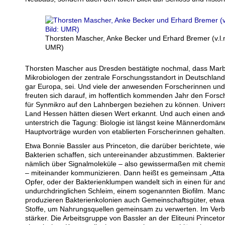
Thorsten Mascher, Anke Becker und Erhard Bremer (v.l.n.r
UMR)
Thorsten Mascher aus Dresden bestätigte nochmal, dass Marb
Mikrobiologen der zentrale Forschungsstandort in Deutschland
gar Europa, sei. Und viele der anwesenden Forscherinnen un
freuten sich darauf, im hoffentlich kommenden Jahr den For
für Synmikro auf den Lahnbergen beziehen zu können. Universi
Land Hessen hätten diesen Wert erkannt. Und auch einen and
unterstrich die Tagung: Biologie ist längst keine Männerdomän
Hauptvorträge wurden von etablierten Forscherinnen gehalten
Etwa Bonnie Bassler aus Princeton, die darüber berichtete, wi
Bakterien schaffen, sich untereinander abzustimmen. Bakteri
nämlich über Signalmoleküle – also gewissermaßen mit chemi
– miteinander kommunizieren. Dann heißt es gemeinsam „Attac
Opfer, oder der Bakterienklumpen wandelt sich in einen für an
undurchdringlichen Schleim, einem sogenannten Biofilm. Man
produzieren Bakterienkolonien auch Gemeinschaftsgüter, etw
Stoffe, um Nahrungsquellen gemeinsam zu verwerten. Im Verb
stärker. Die Arbeitsgruppe von Bassler an der Eliteuni Princeto