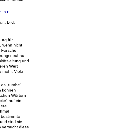
., Bild:
urg für
, wenn nicht
d Forscher
schungsneubau
tätsleitung und
eren Wert
e mehr. Viele
.
e es „tumbe“
en können
schen Wörtern
ke“ auf ein
dere
chmal
a bestimmte
und sind sie
n versucht diese