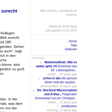
 zurecht
bits, reviews, comments on
Science
Online for 5434 days
Last update 02.01.2024
-Kollegen
Welt zurecht
...
Home
und 180
...
Tags
lgendes: Sehen,
...
Galleries
s auch“, sagt
ich in den
Comments
ische
Mathematikum: Wie es
n könne, also
weiter geht.
Mit Erreichen des
gentlich zu groß
65. Lebensjahres...
en.
martin_, 10 years ago
achso is das
die ganzen
fehler heilt der asylant...
kleinzwolferl, 10 years ago
Re: Nochmal Wasserspinne
und Arthur...
Folgenden
Kommentar hat mir Christoph...
ten. In der
martin_, 11 years ago
gnale, was dem
brieftauben
hm von der
mariong, 13 years ago