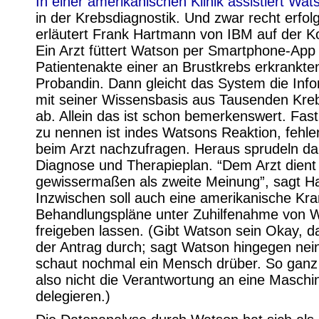
In einer amerikanischen Klinik assistiert Wat
in der Krebsdiagnostik. Und zwar recht erfolg
erläutert Frank Hartmann von IBM auf der K
Ein Arzt füttert Watson per Smartphone-App 
Patientenakte einer an Brustkrebs erkrankte
Probandin. Dann gleicht das System die Inf
mit seiner Wissensbasis aus Tausenden Kre
ab. Allein das ist schon bemerkenswert. Fast 
zu nennen ist indes Watsons Reaktion, fehle
beim Arzt nachzufragen. Heraus sprudeln d
Diagnose und Therapieplan. “Dem Arzt dient
gewissermaßen als zweite Meinung”, sagt H
Inzwischen soll auch eine amerikanische Kr
Behandlungspläne unter Zuhilfenahme von 
freigeben lassen. (Gibt Watson sein Okay, d
der Antrag durch; sagt Watson hingegen nei
schaut nochmal ein Mensch drüber. So ganz 
also nicht die Verantwortung an eine Maschi
delegieren.)